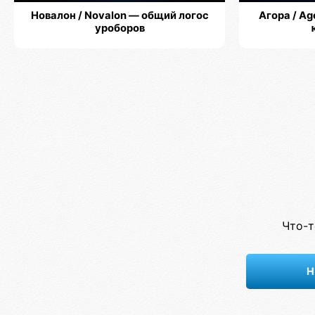
Новалон / Novalon — общий логос
Агора / A
уроборов
Что-т
Н