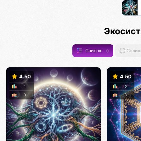
Экосист
Список
0
Солик
4.50
4.50
1
2
3
3