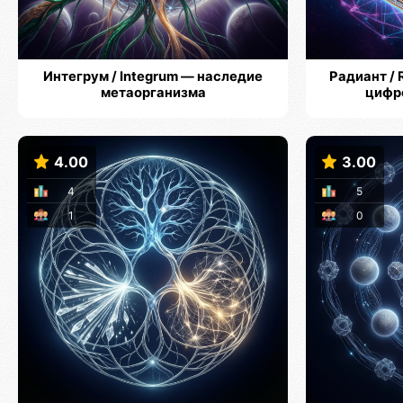
Интегрум / Integrum — наследие
Радиант / 
метаорганизма
цифр
4.00
3.00
4
5
1
0