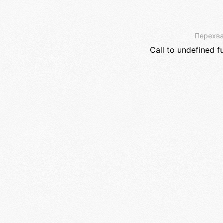
Перехва
Call to undefined f