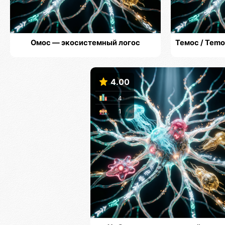
Омос — экосистемный логос
Темос / Tem
4.00
4
1