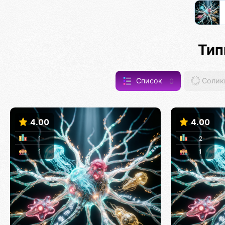
Тип
Список
0
Солик
4.00
4.00
1
2
1
1