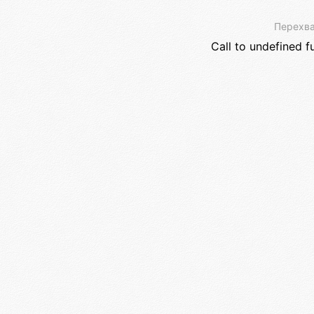
Перехва
Call to undefined f