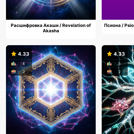
Расшифровка Акаши / Revelation of
Псиона / Ps
Akasha
4.33
4.33
4
5
2
2