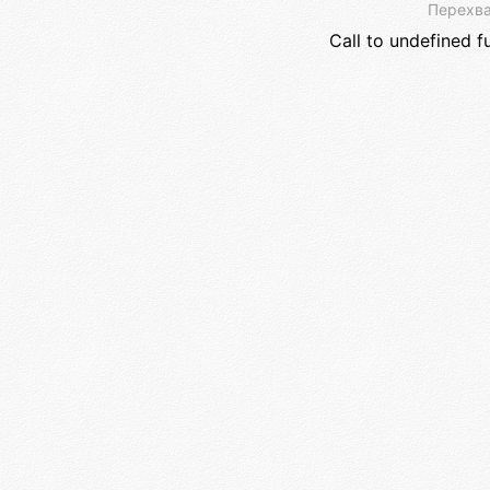
Перехва
Call to undefined f