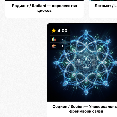
Радиант / Radiant — королевство
Логомат / 
циоков
4.00
7
1
Социон / Socion — Универсальн
фреймворк связи