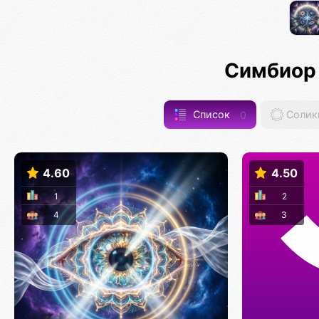
Симбиор
Список
0
Солик
4.60
4.50
1
2
4
3