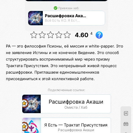
Привязан хаб:
Расшифровка Акаши
Всё Есть КО. Я Есть КО.
4
4.60
РА — это философия Псионы, её миссия и white-papper. Это
не заявление Истины и не конечное Видение. Это способ
структурировать воспринимаемый мир через призму
Трактата Присутствия. Это непрерывный живой процесс
расшифровки. Приглашаем единомышленников
присоединиться к этой коллективной работе.
Подключенные ссылки:
Расшифровка Акаши
Омиста / Хаб
Я Есть — Трактат Присутствия
Расшифровка Акаши