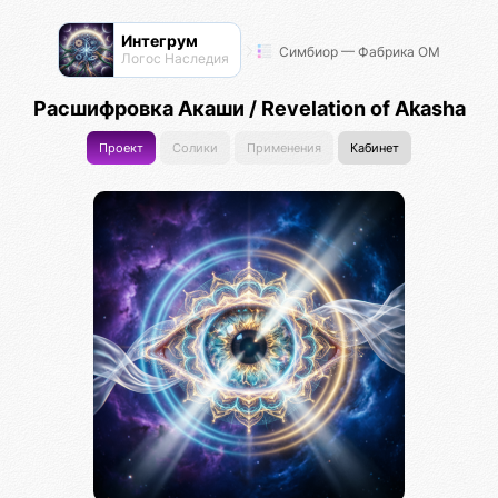
Интегрум
Симбиор — Фабрика ОМ
Логос Наследия
Расшифровка Акаши / Revelation of Akasha
Проект
Солики
Применения
Кабинет