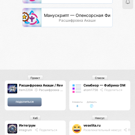
Манускрипт — Опенсорсная Философия
Расшифровка Акаши
Проект
Список
Расшифровка Акаши / Revelation of Akasha
Симбиор — Фабрика ОМ
item2204
Расшифровка Акаши
atom1756
Поделиться
Элементы
Добавить
8
Хаб
Нексус
Интегрум
veselita.ru
integrum
Поделиться
Развлекательный нексус
Поде