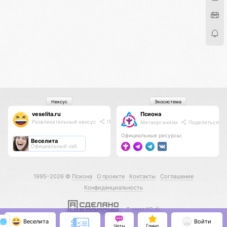
Нексус
Экосистема
veselita.ru
Псиона
Развлекательный нексус
Поделиться
Метаорганизм
Поделиться
Официальные ресурсы:
Веселита
Официальный хаб
1995–2026 ©
Псиона
О проекте
Контакты
Соглашение
Конфиденциальность
С нами КО 🕉️
Веселита
Войти
Чаты
Гринд