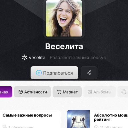
Веселита
veselita
Развлекательный нексус
Подписаться
вная
Активности
Маркет
Альбомы
Самые важные вопросы
Абсолютно мощ
рейтинг
1 обсуждение
11 объектов