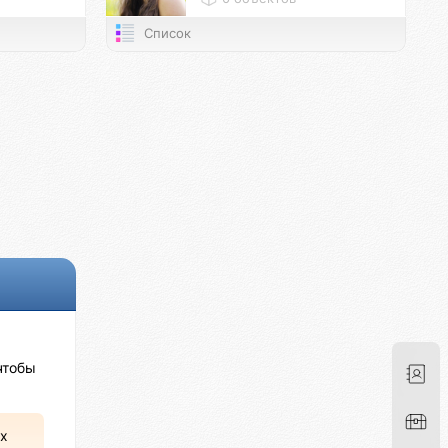
Список
чтобы
х