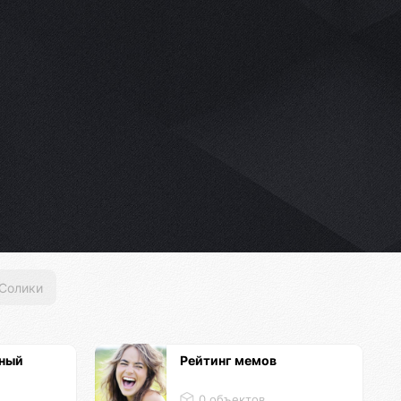
Солики
ный
Рейтинг мемов
0 объектов