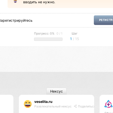
вводить не нужно.
Зарегистрируйтесь
РЕГИСТ
Прогресс: 0%
0 / 1
Шаг
1
/ 15
Нексус
veselita.ru
Развлекательный нексус
Поделиться