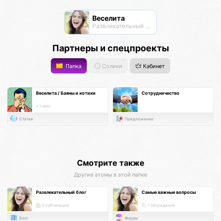
Веселита
Развлекательный нексус
Партнеры и спецпроекты
Папка
Солики
Кабинет
Веселита / Баяны и котики
Сотрудничество
< 1 мин.
Статья
Предложение
Смотрите также
Другие атомы в этой папке
Развлекательный блог
Самые важные вопросы
0 публикаций
1 обсуждение
Блог
Форум