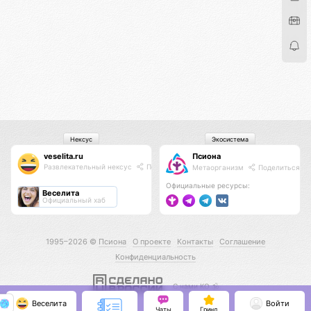
Нексус
Экосистема
veselita.ru
Псиона
Развлекательный нексус
Поделиться
Метаорганизм
Поделиться
Официальные ресурсы:
Веселита
Официальный хаб
1995–2026 ©
Псиона
О проекте
Контакты
Соглашение
Конфиденциальность
С нами КО 🕉️
Веселита
Войти
Чаты
Гринд