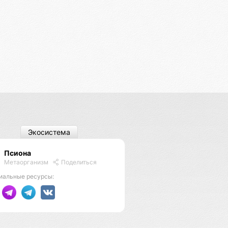
Экосистема
Псиона
Метаорганизм
Поделиться
иальные ресурсы: