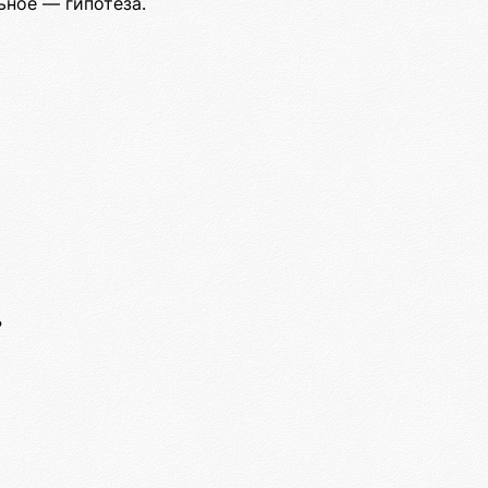
ьное — гипотеза.
?