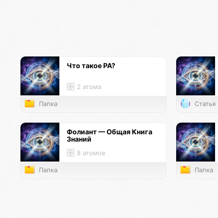
Что такое РА?
2 атома
Папка
Статья
Фолиант — Общая Книга
Знаний
8 атомов
Папка
Папка