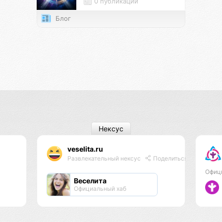
0 публикаций
Блог
Нексус
veselita.ru
Развлекательный нексус
Поделиться
Офиц
Веселита
Официальный хаб