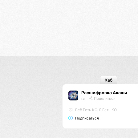
Хаб
Расшифровка Акаши
ra
Поделиться
Всё Есть КО. Я Есть КО.
Подписаться