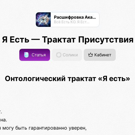
Расшифровка Акаши
Всё Есть КО. Я Есть КО.
Я Есть — Трактат Присутствия
Статья
Солики
Кабинет
Онтологический трактат «Я есть»
.
на.
я могу быть гарантированно уверен,