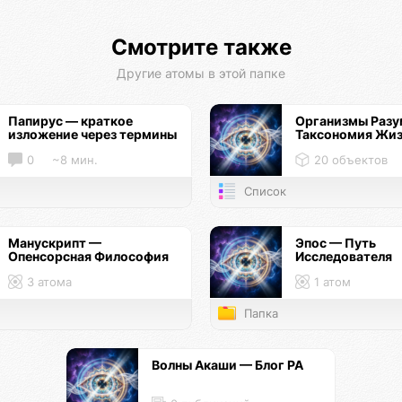
Смотрите также
Другие атомы в этой папке
Папирус — краткое
Организмы Разу
изложение через термины
Таксономия Жи
0
~8 мин.
20 объектов
Список
Манускрипт —
Эпос — Путь
Опенсорсная Философия
Исследователя
3 атома
1 атом
Папка
Волны Акаши — Блог РА