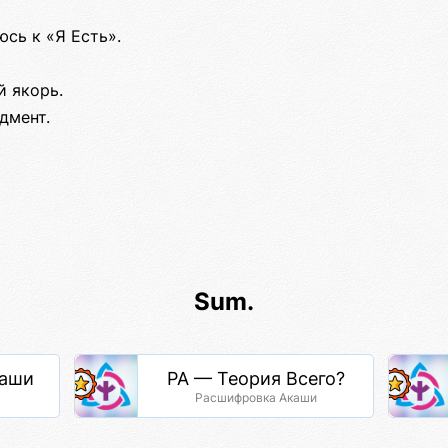
сь к «Я Есть».
й якорь.
дмент.
Sum.
каши
РА — Теория Всего?
Расшифровка Акаши