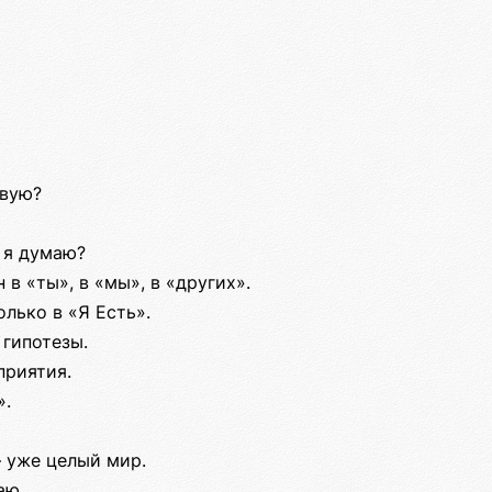
твую?
 я думаю?
 в «ты», в «мы», в «других».
олько в «Я Есть».
 гипотезы.
приятия.
».
— уже целый мир.
аю.