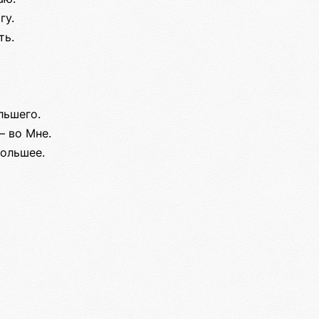
гу.
ть.
льшего.
— во Мне.
большее.