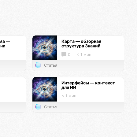
ма —
Карта — обзорная
зни
структура Знаний
0
< 1 мин.
Статья
Интерфейсы — контекст
для ИИ
< 1 мин.
Статья