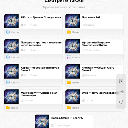
Смотрите также
Другие атомы в этой папке
Я Есть — Трактат Присутствия
Что такое РА?
0
< 1 мин.
2 атома
Статья
Папка
Папирус — краткое изложение
Организмы Разума —
через термины
Таксономия Жизни
0
~8 мин.
20 объектов
Статья
Список
Карта — обзорная структура
Фолиант — Общая Книга
Знаний
Знаний
0
< 1 мин.
8 атомов
Статья
Папка
Манускрипт — Опенсорсная
Эпос — Путь Исследователя
Философия
3 атома
1 атом
Папка
Папка
Волны Акаши — Блог РА
0 публикаций