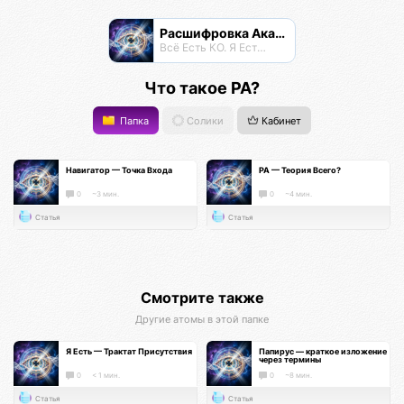
Расшифровка Акаши
Всё Есть КО. Я Есть КО.
Что такое РА?
Папка
Солики
Кабинет
Навигатор — Точка Входа
РА — Теория Всего?
0
~3 мин.
0
~4 мин.
Статья
Статья
Смотрите также
Другие атомы в этой папке
Я Есть — Трактат Присутствия
Папирус — краткое изложение
через термины
0
< 1 мин.
0
~8 мин.
Статья
Статья