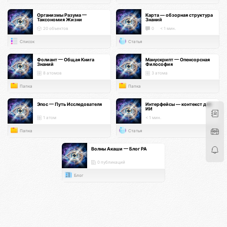
Организмы Разума —
Карта — обзорная структура
Таксономия Жизни
Знаний
20 объектов
0
< 1 мин.
Список
Статья
Фолиант — Общая Книга
Манускрипт — Опенсорсная
Знаний
Философия
8 атомов
3 атома
Папка
Папка
Эпос — Путь Исследователя
Интерфейсы — контекст для
ИИ
1 атом
< 1 мин.
Папка
Статья
Волны Акаши — Блог РА
0 публикаций
Блог