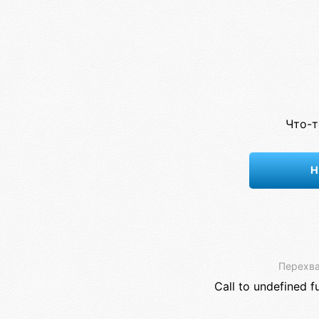
Что-т
Н
Перехва
Call to undefined f