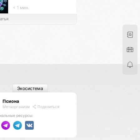
< 1 мин.
атья
Экосистема
Псиона
Метаорганизм
Поделиться
иальные ресурсы: