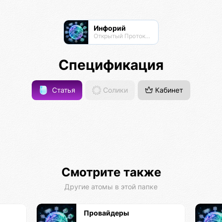
Инфорий
Открытый Протокол Знаний
Спецификация
Статья
Солики
Кабинет
Смотрите также
Другие атомы в этой папке
Провайдеры