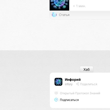
< 1 мин.
Статья
Хаб
Инфорий
infory
Поделиться
Открытый Протокол Знаний
Подписаться