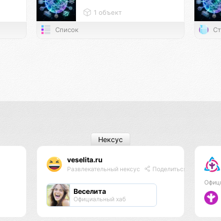
1 объект
Список
Ст
Нексус
veselita.ru
Развлекательный нексус
Поделиться
Офиц
Веселита
Официальный хаб