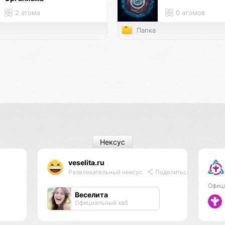
2 атома
0 атомов
Папка
Нексус
veselita.ru
Развлекательный нексус
Поделиться
Офиц
Веселита
Официальный хаб