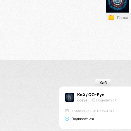
Папка
Хаб
Кой / QO-Eye
qoeye
Поделиться
Коллективный Разум КО
Подписаться