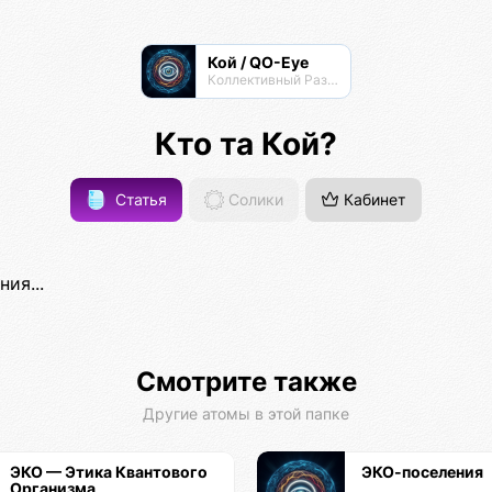
Кой / QO-Eye
Коллективный Разум КО
Кто та Кой?
Статья
Солики
Кабинет
ия...
Смотрите также
Другие атомы в этой папке
ЭКО — Этика Квантового
ЭКО-поселения
Организма