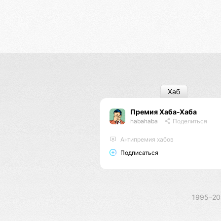
Хаб
Премия Хаба-Хаба
habahaba
Поделиться
Антипремия хабов
Подписаться
1995–2