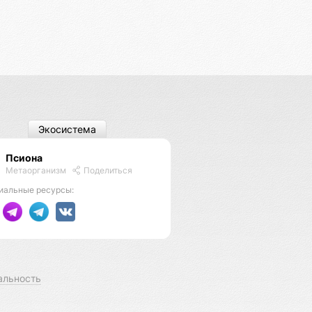
Экосистема
Псиона
Метаорганизм
Поделиться
иальные ресурсы:
альность