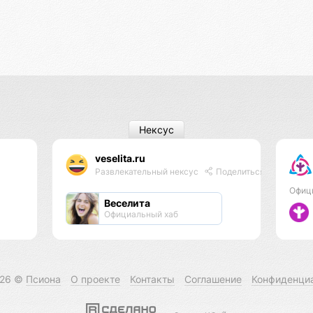
Нексус
veselita.ru
Развлекательный нексус
Поделиться
Офиц
Веселита
Официальный хаб
026 ©
Псиона
О проекте
Контакты
Соглашение
Конфиденци