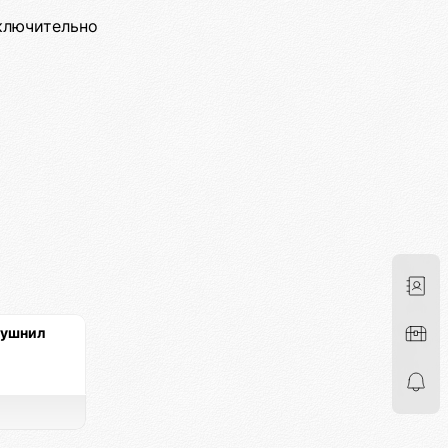
ключительно
душнил