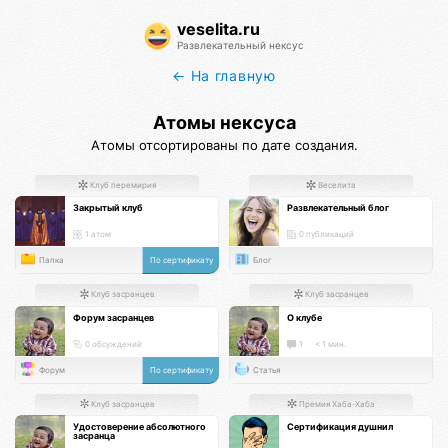
veselita.ru
Развлекательный нексус
← На главную
Атомы нексуса
Атомы отсортированы по дате создания.
Клуб перемирия
Веселита
Закрытый клуб
Развлекательный блог
1 атом
0 публикаций
Папка
По сертификату
Блог
Клуб засранцев
Клуб засранцев
Форум засранцев
О клубе
0 обсуждений
1
< 1 мин.
Форум
По сертификату
Статья
Клуб засранцев
Премия Хаба-Хаба
Удостоверение абсолютного
Сертификация душнил
засранца