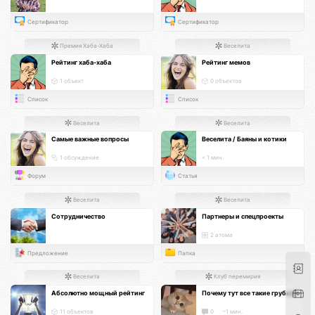
Сертификатор
Сертификатор
Премия Хаба-Хаба
Веселита
Рейтинг хаба-хаба
Рейтинг мемов
1 объект
0 объектов
Список
Список
Веселита
Веселита
Самые важные вопросы
Веселита / Баяны и котики
1 обсуждение
< 1 мин.
Форум
Статья
Веселита
Веселита
Сотрудничество
Партнеры и спецпроекты
2 атома
Предложение
Папка
Веселита
Клуб перемирия
Абсолютно мощный рейтинг
Почему тут все такие грубые?
11 объектов
0
~1 мин.