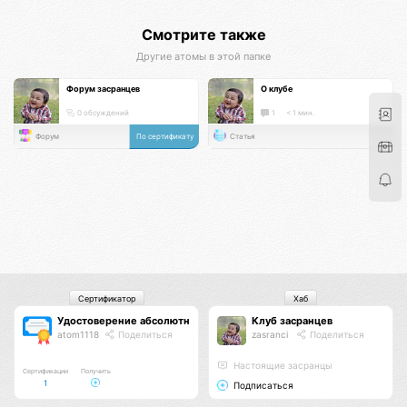
Смотрите также
Другие атомы в этой папке
Форум засранцев
О клубе
0 обсуждений
1
< 1 мин.
Форум
По сертификату
Статья
Сертификатор
Хаб
Удостоверение абсолютного засранца
Клуб засранцев
atom1118
Поделиться
zasranci
Поделиться
Настоящие засранцы
Сертификации
Получить
1
Подписаться