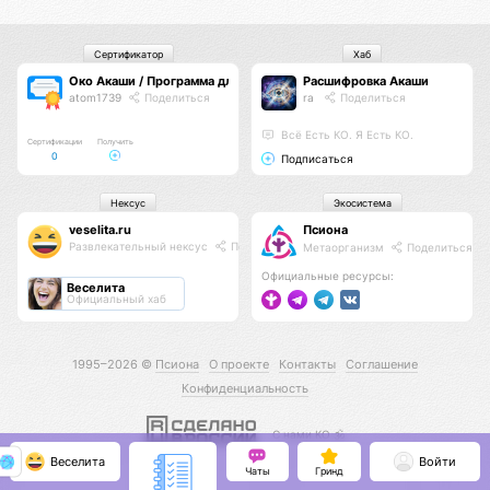
Сертификатор
Хаб
Око Акаши / Программа для авторов
Расшифровка Акаши
atom1739
Поделиться
ra
Поделиться
Всё Есть КО. Я Есть КО.
Сертификации
Получить
0
Подписаться
Нексус
Экосистема
veselita.ru
Псиона
Развлекательный нексус
Поделиться
Метаорганизм
Поделиться
Официальные ресурсы:
Веселита
Официальный хаб
1995–2026 ©
Псиона
О проекте
Контакты
Соглашение
Конфиденциальность
С нами КО 🕉️
Веселита
Войти
Чаты
Гринд