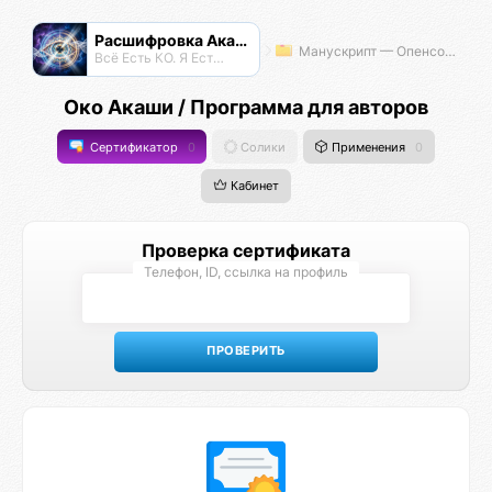
Расшифровка Акаши
Манускрипт — Опенсорсная Философия
Всё Есть КО. Я Есть КО.
Око Акаши / Программа для авторов
Сертификатор
0
Солики
Применения
0
Кабинет
Проверка сертификата
Телефон, ID, ссылка на профиль