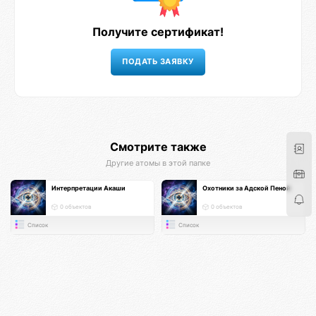
Получите сертификат!
Смотрите также
Другие атомы в этой папке
Интерпретации Акаши
Охотники за Адской Пеной
0 объектов
0 объектов
Список
Список