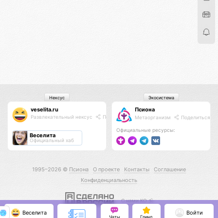
Нексус
Экосистема
veselita.ru
Псиона
Развлекательный нексус
Поделиться
Метаорганизм
Поделиться
Официальные ресурсы:
Веселита
Официальный хаб
1995–2026 ©
Псиона
О проекте
Контакты
Соглашение
Конфиденциальность
С нами КО 🕉️
Веселита
Войти
Чаты
Гринд