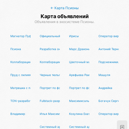
← Карта Псионы
Карта объявлений
Объявления в экосистеме Псионы.
Магнатор Пуфлер
Официальный Пуфлер Радианта
Ирисы
Оператор виртуальн
Псиона
Разработка онлайн-сервисов и систем автоматизации
Марс Драконис
Антоний Терновых
Коллаборации с Омистой
Коллаборации с Тансалтой
Цветочный май.
Подснежники.
Пруд с лилиями
Черные тюльпаны
Арефьева Раиса Дмитриевна
Машуля
Матрешка с портретами по фотографиям людей
Портрет по фотографии на холсте
Портрет по фотографии на бумаге
Андрейка
TON-разработчик
Fullstack-разработчик
Максимисальсианос
Богачук Сергей Ана
Владимир
Илья Максимус
Козулина Екатерина Игоревна
Оператор виртуальн
Системный архитектор
Системный администратор