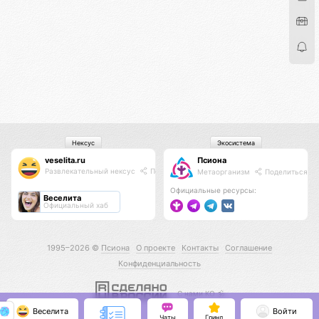
Нексус
Экосистема
veselita.ru
Псиона
Развлекательный нексус
Поделиться
Метаорганизм
Поделиться
Официальные ресурсы:
Веселита
Официальный хаб
1995–2026 ©
Псиона
О проекте
Контакты
Соглашение
Конфиденциальность
С нами КО 🕉️
Веселита
Войти
Чаты
Гринд