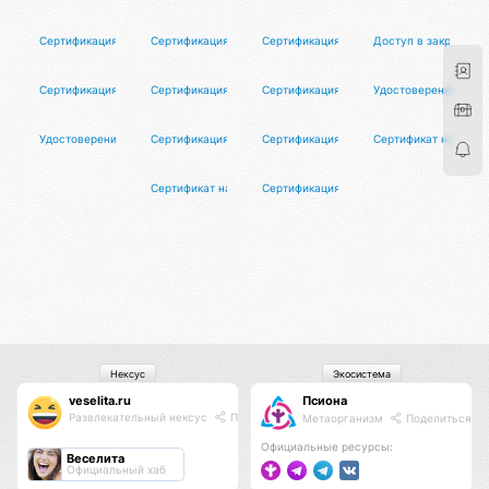
Сертификация риэлторов
Сертификация организаторов туров
Сертификация экскурсоводов
Доступ в закрытый 
Сертификация художников
Сертификация партнёров Элитарис
Сертификация партнёров Макунга
Удостоверение иску
Удостоверение абсолютного засранца
Сертификация душнил
Сертификация мастеров йоги
Сертификат настоя
Сертификат настоящего мужчины
Сертификация преподавателей танцев
Нексус
Экосистема
veselita.ru
Псиона
Развлекательный нексус
Поделиться
Метаорганизм
Поделиться
Официальные ресурсы:
Веселита
Официальный хаб