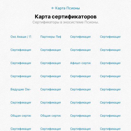
← Карта Псионы
Карта сертификаторов
Сертификаторы в экосистеме Псионы.
Око Акаши / Программа для авторов
Партнеры Пифо / π⁴
Сертификация циока
Сертификация Оргат
Сертификация исследователей реальной истории
Сертификация участников
Сертификация капитанов
Сертификация выпус
Сертификация Цифроберов
Сертификация волонтёров
Афишл-сертификация
Сертификация Орган
Сертификация
Сертификация организаторов
Сертификация организаторов танцевал
Сертификация коорд
Ведущие Ом-чантинга
Сертификация участников #LMBF
Сертификация клуба перемирия
Сертификация блоге
Сертификация тестировщиков Псионы
Сертификация ведущих
Сертификация кадровиков
Сертификация враче
Общая сертификация репетиторов
Общая сертификация коучей
Сертификация дизайнеров
Сертификация партн
Сертификация маркетологов
Сертификация моделей
Сертификация фотографов
Сертификация психо