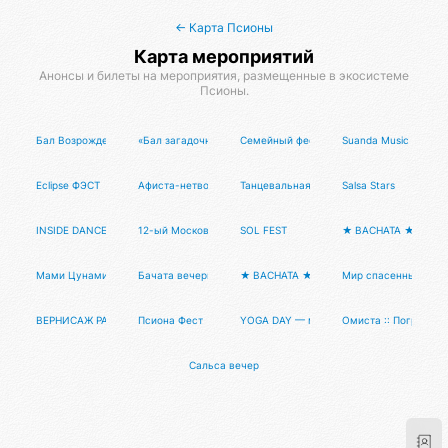
← Карта Псионы
Карта мероприятий
Анонсы и билеты на мероприятия, размещенные в экосистеме
Псионы.
Бал Возрождение: расправь свои крылья!
«Бал загадочных существ» 3 ноября в АРБАТ ХОЛЛ
Семейный фестиваль МамаПати и Мамад
Suanda Music 500 "N
Eclipse ФЭСТ
Афиста-нетворкинг #1
Танцевальная вечеринка на теплоходе Da
Salsa Stars
INSIDE DANCE FESTIVAL
12-ый Московский фестиваль сальсы
SOL FEST
★ BACHATA ★ STARS
Мами Цунами
Бачата вечеринка Тансалта
★ BACHATA ★ STARS ★ PARTY ★
Мир спасенный
ВЕРНИСАЖ РАБОТ ХУДОЖНИКОВ НА ТЕМУ «МИРНЫЙ АТОМ»
Псиона Фест
YOGA DAY — международный день йоги 
Омиста :: Погружен
Сальса вечеринка Тансалта