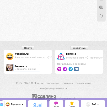
Нексус
Экосистема
veselita.ru
Псиона
Развлекательный нексус
Поделиться
Метаорганизм
Поделиться
Официальные ресурсы:
Веселита
Официальный хаб
1995–2026 ©
Псиона
О проекте
Контакты
Соглашение
Конфиденциальность
С нами КО 🕉️
Веселита
Войти
Чаты
Гринд