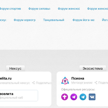
го спорта
Форум спортивных игр
Форум силовых тренировок
Форум женской жизни
Форум женско
искусстве
Форум хореографов
Танцевальный форум
Форум йога-мастеров
Йог
Нексус
Экосистема
elita.ru
Псиона
Метаорганизм
Подел
влекательный нексус
Поделиться
Официальные ресурсы:
еселита
фициальный хаб