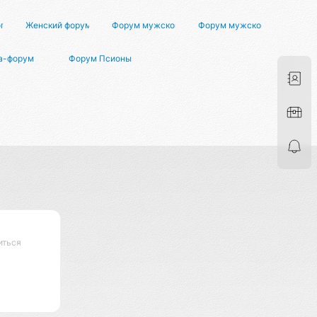
го здоровья
Женский форум о мужчинах
Форум мужской жизни
Форум мужского здоровья
а-форум
Форум Псионы
иться