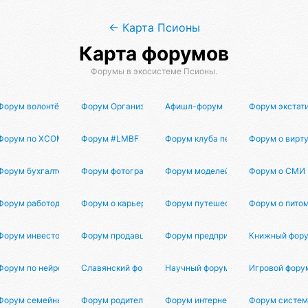
← Карта Псионы
Карта форумов
Форумы в экосистеме Псионы.
а
Форум волонтёров
Форум Организаторов
Афишл-форум
Форум экстат
в
Форум по XCOM 3
Форум #LMBF
Форум клуба перемирия
Форум о вирт
Форум бухгалтеров
Форум фотографов
Форум моделей
Форум о СМИ
Форум работодателей
Форум о карьере и работе
Форум путешественников
Форум о пито
Форум инвесторов
Форум продавцов маркетплейсов
Форум предпринимателей
Книжный фор
ауки
Форум по нейросетям
Славянский форум
Научный форум
Игровой фору
тию
Форум семейных отношений
Форум родителей
Форум интернет-маркетинга
Форум систем