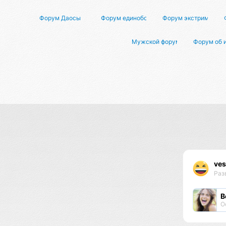
Форум Даосы
Форум единоборств
Форум экстримально
Мужской форум о женщинах
Форум об 
ves
Раз
В
О