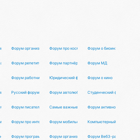
ик-диджеев
Форум организаторов
Форум про космос
Форум о биоинженерии
уальной реальности
Форум репетиторов
Форум партнёров Маркетун
Форум МД
Форум работников СМИ
Юридический форум
Форум о кино
мцах
Русский форум
Форум автолюбителей
Студенческий форум
ум
Форум писателей
Самые важные вопросы
Форум активного отдыха
м
Форум про интернет
Форум мобильных устройств
Компьютерный форум
ных администраторов
Форум программистов
Форум организаторов мероприятий
Форум Веб3-разработчиков