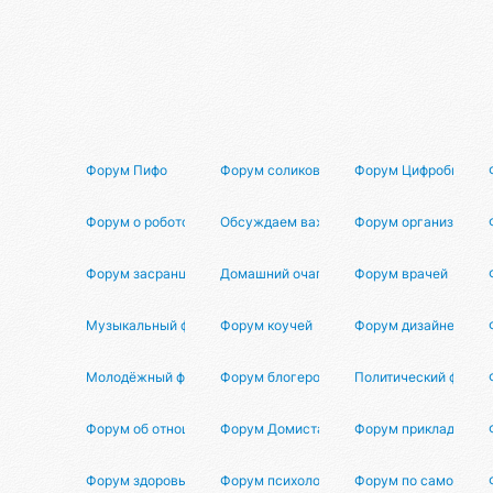
Форум Пифо
Форум соликов
Форум Цифробществ
Форум о робототехнике
Обсуждаем важное
Форум организаторо
Форум засранцев
Домашний очаг
Форум врачей
Музыкальный форум
Форум коучей
Форум дизайнеров
Молодёжный форум
Форум блогеров
Политический форум
Форум об отношениях
Форум Домиста
Форум прикладной н
Форум здоровья
Форум психологов
Форум по саморазви