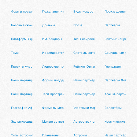
Формы правления
Пожелания и предложения
Виды искусств
Произведения
Базовые сюжеты
Домены
Проза
Партнеры
Платформы для ИИ-разработчиков
ИИ-вендоры
Типы нейросетей
Рейтинг нейросетей
Темы
Исследователи
Системы автоматизации
Социальные платфо
Проекты участников
Лидерские программы
Рейтинг Организаторов Афиста
География
Наши партнёры
Формы поддержки
Наши партнёры
Партнёры Домиста 
Наши партнёры
Теги Пространств Домиста
Наши партнёры
Афишл-партнёры
География Афиста Лаб
Форматы мероприятий
Участники маркета
Волонтёры
Экстатик-диджеи
Малые астротела
Астроструктуры
Космические станци
Типы астро-объектов
Планетоны
Астроны
Наши партнёры