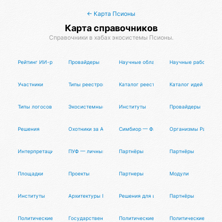
← Карта Псионы
Карта справочников
Справочники в хабах экосистемы Псионы.
Рейтинг ИИ-редакторов кода (IDE)
Провайдеры
Научные области
Научные работы
Участники
Типы реестров советов
Каталог реестров советов
Каталог идей логосо
Типы логосов
Экосистемные логосы
Институты
Провайдеры
Решения
Охотники за Адской Пеной
Симбиор — Фабрика ОМ
Организмы Разума 
Интерпретации Акаши
ПУФ — личный циок
Партнёры
Партнёры
Площадки
Проекты
Партнеры
Модули
Институты
Архитектуры Пуфлера
Решения для инференса нейросетей
Партнёры
Политические режимы
Государственные гео-модели
Политические роли
Политические лиде