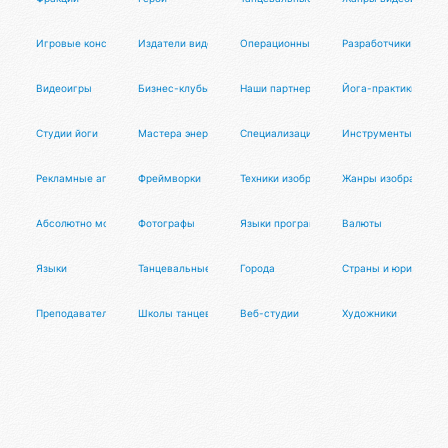
Игровые консоли
Издатели видеоигр
Операционные системы
Разработчики видео
Видеоигры
Бизнес-клубы
Наши партнеры
Йога-практики
Студии йоги
Мастера энергопрактик
Специализации
Инструменты для м
Рекламные агентства
Фреймворки
Техники изобразительного искусства
Жанры изобразитель
Абсолютно мощный рейтинг
Фотографы
Языки программирования и разметки
Валюты
Языки
Танцевальные направления
Города
Страны и юрисдикци
Преподаватели танцев
Школы танцев
Веб-студии
Художники