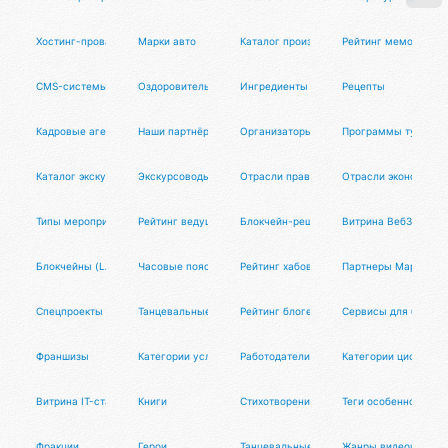
Хостинг-провайдеры
Марки авто
Каталог производителей
Рейтинг мемов
CMS-системы
Оздоровительные практики
Ингредиенты блюд
Рецепты
Кадровые агентства
Наши партнёры
Организаторы туров
Программы туров
Каталог экскурсий
Экскурсоводы
Отрасли права
Отрасли экономики
Типы мероприятий
Рейтинг ведущих
Блокчейн-решения
Витрина Веб3-старт
Блокчейны (LAYER-1)
Часовые пояса
Рейтинг хабов
Партнеры Маркетун
Спецпроекты
Танцевальные фотографы
Рейтинг блогеров
Сервисы для блогер
Франшизы
Категории услуг
Работодатели
Категории цифровых
Витрина IT-стартапов
Книги
Стихотворения
Теги особенностей
Фракции
Герои
Танцевальные диджеи
Жанры видеоигр