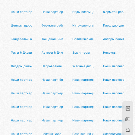
Наши партнёры
Наши партнеры
Виды питомцев
Форматы работы спе
Центры здоровья
Форматы работы йога-мастеров
Нутрициологи
Площадки для танц 
Танцевальные проекты
Танцевальные услуги
Политические темы
Авторы политическо
Темы МД-движения
Авторы МД-контента
Эмуляторы
Нексусы
Лидеры движения
Направления коучинга
Учебные дисциплины
Наши партнеры
Наши партнеры
Наши партнёры
Наши партнеры
Наши партнеры
Наши партнеры
Наши партнеры
Наши партнеры
Наши партнеры
Наши партнеры
Наши партнеры
Наши партнеры
Наши партнеры
Наши партнеры
Наши партнеры
Наши партнеры
Наши партнеры
Наши партнеры
Рейтинг хаба-хаба
База знаний криптоиндустрии
Литературные авто