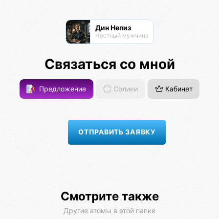
Дин Непиз
Честный мужчина
Связаться со мной
Предложение
Солики
Кабинет
Смотрите также
Другие атомы в этой папке