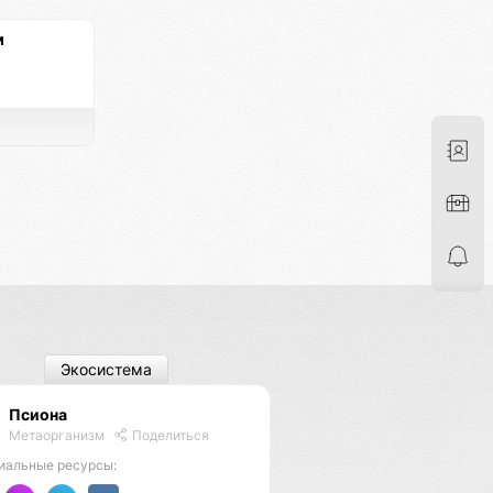
м
Экосистема
Псиона
Метаорганизм
Поделиться
иальные ресурсы: