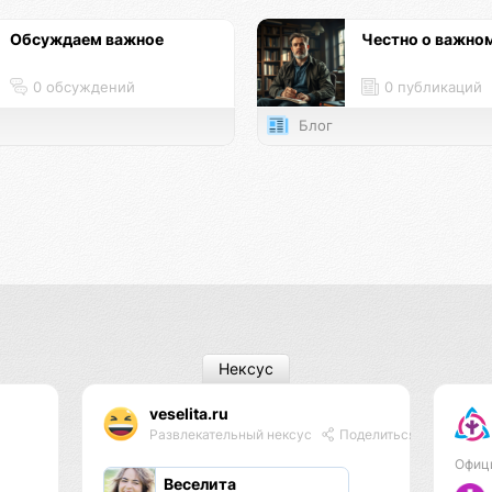
Обсуждаем важное
Честно о важно
0 обсуждений
0 публикаций
Блог
Нексус
veselita.ru
Развлекательный нексус
Поделиться
Офиц
Веселита