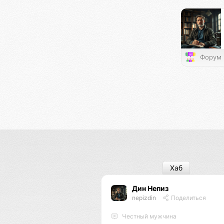
Форум
Хаб
Дин Непиз
nepizdin
Поделиться
Честный мужчина