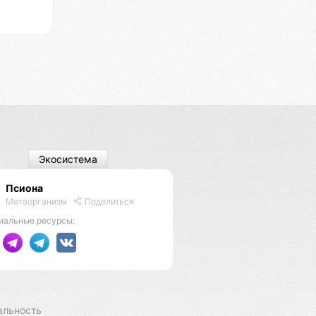
Экосистема
Псиона
Метаорганизм
Поделиться
иальные ресурсы:
альность