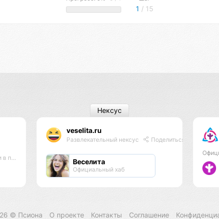
1
/ 15
Нексус
veselita.ru
Развлекательный нексус
Поделиться
Офиц
адхана
Веселита
Официальный хаб
026 ©
Псиона
О проекте
Контакты
Соглашение
Конфиденци