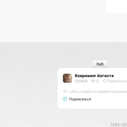
Хаб
Коврикинг йогиста
132435
2
Поделиться
слёты людей со своими ковриками в парках . Сатва с
Подписаться
1995–2