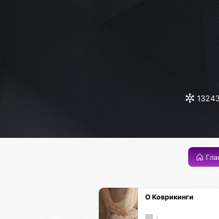
1324
Гла
О Коврикинги
1