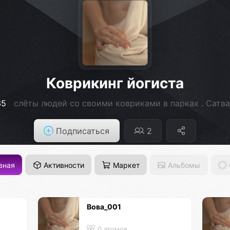
Коврикинг йогиста
35
слёты людей со своими ковриками в парках . Сатва
Подписаться
2
вная
Активности
Маркет
Альбомы
Вова_001
0 атомов