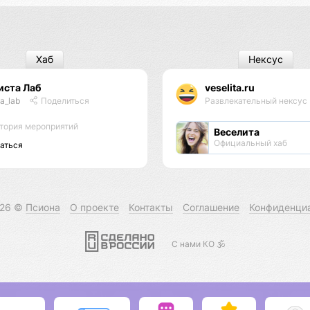
Хаб
Нексус
иста Лаб
veselita.ru
ta_lab
Поделиться
Развлекательный нексус
тория мероприятий
Веселита
Официальный хаб
аться
026 ©
Псиона
О проекте
Контакты
Соглашение
Конфиденци
С нами КО 🕉️