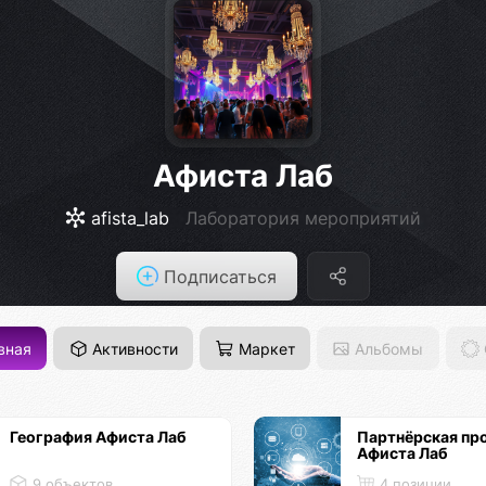
Афиста Лаб
afista_lab
Лаборатория мероприятий
Подписаться
вная
Активности
Маркет
Альбомы
География Афиста Лаб
Партнёрская пр
Афиста Лаб
9 объектов
4 позиции