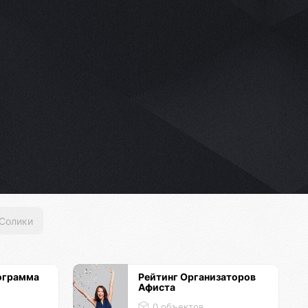
Солики
ограмма
Рейтинг Организаторов
Афиста
0 объектов