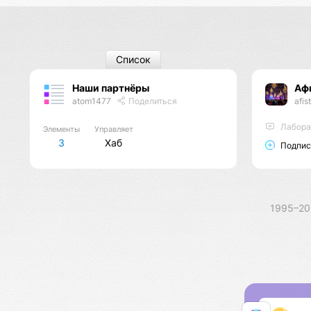
Список
Наши партнёры
Аф
atom1477
Поделиться
afis
Лабора
Элементы
Управляет
3
Хаб
Подпис
1995–2