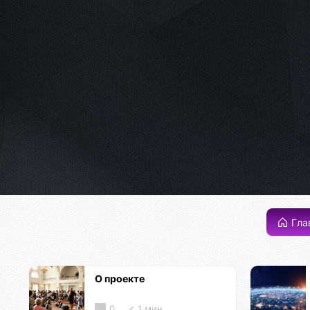
Гла
О проекте
0
< 1 мин.