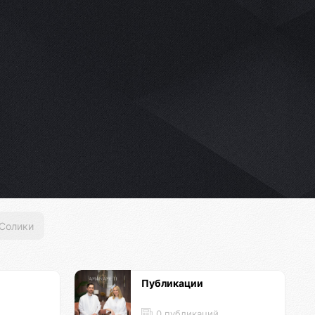
Солики
Публикации
й
0 публикаций