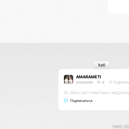
Хаб
AMARAMETI
amarameti
4
Поделит
ЙОГА | АРТ ПРАКТИКИ | МЕДИТА
Подписаться
1995–2