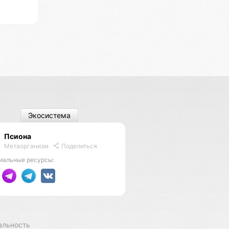
Экосистема
Псиона
Метаорганизм
Поделиться
иальные ресурсы:
альность