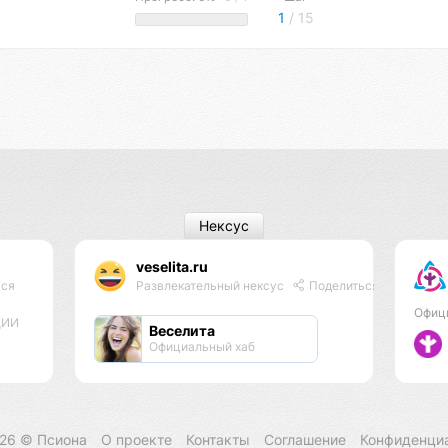
1
/ 15
Нексус
veselita.ru
ься
Развлекательный нексус
Поделиться
Офиц
ЦИИ
Веселита
Официальный хаб
026 ©
Псиона
О проекте
Контакты
Соглашение
Конфиденци