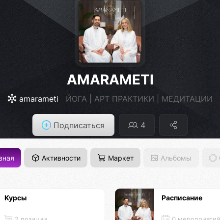
AMARAMETI
amarameti
ЙОГА | АРТ ПРАКТИКИ | МЕДИТАЦИИ
Подписаться
4
вная
Активности
Маркет
Альбомы
Курсы
Расписание
2 позиции
0 мероприяти