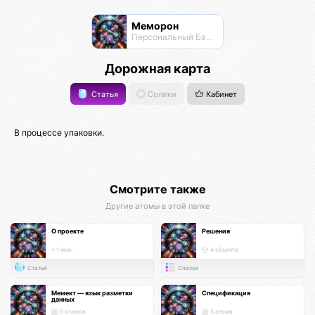
Меморон
Персональный Банк Памяти
Дорожная карта
Статья
Солики
Кабинет
В процессе упаковки.
Смотрите также
Другие атомы в этой папке
О проекте
Решения
< 1 мин.
4 объекта
Статья
Список
Мемект — язык разметки
Спецификация
данных
0 атомов
3 атома