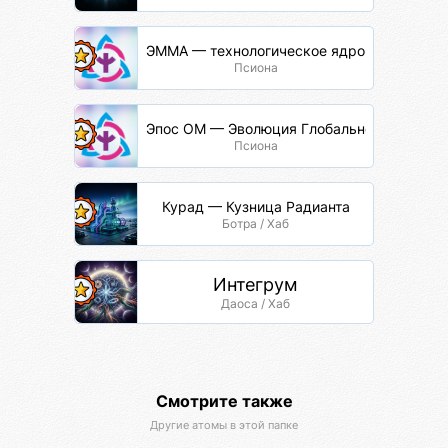
ЭММА — технологическое ядро
Псиона
Эпос ОМ — Эволюция Глобальной Сети
Псиона
Курад — Кузница Радианта
Ботра / Хаб
Интегрум
Даоса / Хаб
Смотрите также
Другие атомы в этой папке