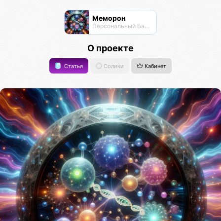
Меморон
Персональный Банк Памяти
О проекте
Статья
Солики
Кабинет