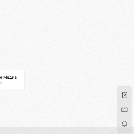
он Медиа
б