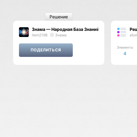
Решение
Знама — Народная База Знаний
Ре
item2198
Знама
ato
Элементы
4