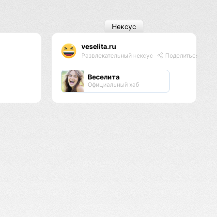
Нексус
veselita.ru
Развлекательный нексус
Поделиться
Веселита
Официальный хаб