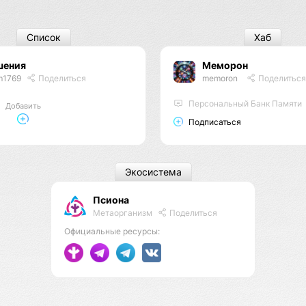
Список
Хаб
шения
Меморон
m1769
Поделиться
memoron
Поделиться
Персональный Банк Памяти
Добавить
Подписаться
Экосистема
Псиона
Метаорганизм
Поделиться
Официальные ресурсы: