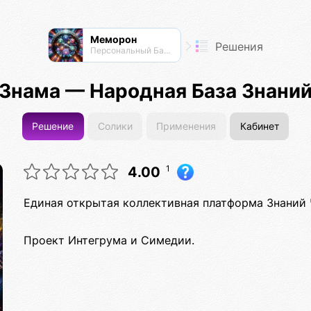
Меморон
Решения
Персональный Банк Памяти
Знама — Народная База Знани
Решение
Солики
Применения
Кабинет
1
4.00
Единая открытая коллективная платформа Знаний 
Проект Интегрума и Симедии.