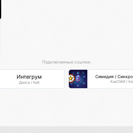
Подключенные ссылки:
Интегрум
Симедия / Синхр
КакСМИ / Ха
Даоса / Хаб