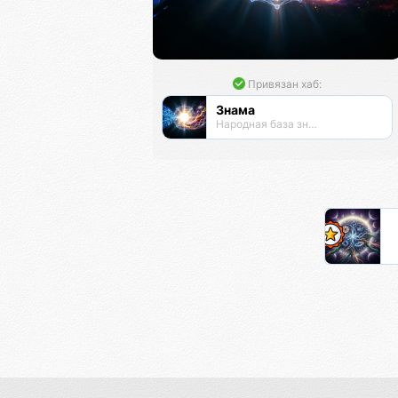
Привязан хаб:
Знама
Народная база знаний