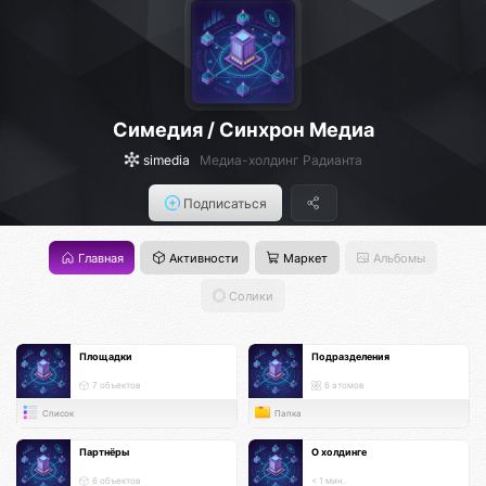
Симедия / Синхрон Медиа
simedia
Медиа-холдинг Радианта
Подписаться
Главная
Активности
Маркет
Альбомы
Солики
Площадки
Подразделения
7 объектов
6 атомов
Список
Папка
Партнёры
О холдинге
6 объектов
< 1 мин.