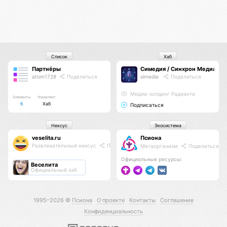
Список
Хаб
Партнёры
Симедия / Синхрон Медиа
atom1728
Поделиться
simedia
Поделиться
Медиа-холдинг Радианта
Элементы
Управляет
6
Хаб
Подписаться
Нексус
Экосистема
veselita.ru
Псиона
Развлекательный нексус
Поделиться
Метаорганизм
Поделиться
Официальные ресурсы:
Веселита
Официальный хаб
1995–2026 ©
Псиона
О проекте
Контакты
Соглашение
Конфиденциальность