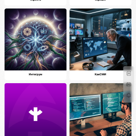
Интегрум
КакСМИ