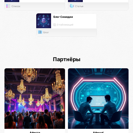
Список
Статья
Блог Симедии
0 публикаций
Блог
Партнёры
Афиста
Афишл!