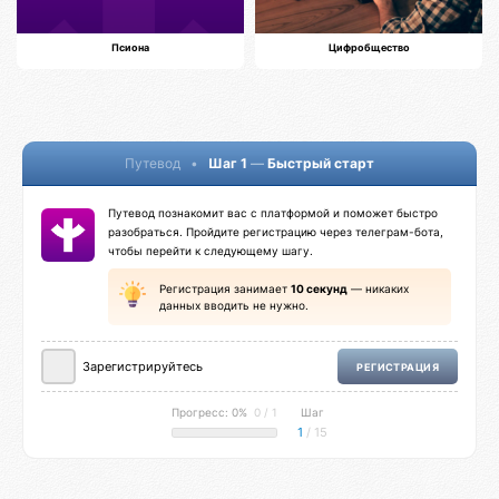
Псиона
Цифробщество
Путевод
•
Шаг 1
—
Быстрый старт
Путевод познакомит вас с платформой и поможет быстро
разобраться. Пройдите регистрацию через телеграм-бота,
чтобы перейти к следующему шагу.
Регистрация занимает
10 секунд
— никаких
данных вводить не нужно.
Зарегистрируйтесь
РЕГИСТРАЦИЯ
Прогресс: 0%
0 / 1
Шаг
1
/ 15