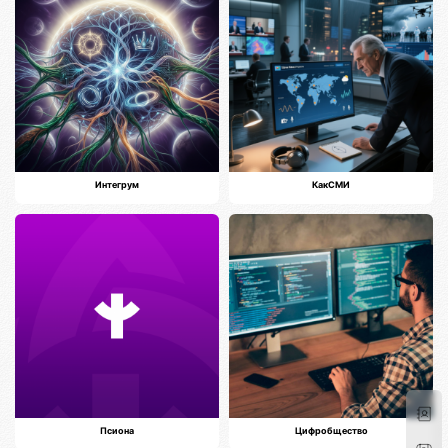
Интегрум
КакСМИ
Псиона
Цифробщество