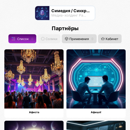
Симедия / Синхрон Медиа
Медиа-холдинг Радианта
Партнёры
Список
0
Солики
Применения
0
Кабинет
Афиста
Афишл!