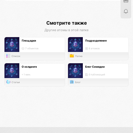
Смотрите также
Другие атомы в этой папке
Площадки
Подразделения
7 объектов
6 атомов
Список
Папка
О холдинге
Блог Симедии
< 1 мин.
0 публикаций
Статья
Блог