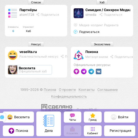
Список
Хаб
Партнёры
Симедия / Синхрон Медиа
atom1728
Поделиться
simedia
Поделиться
Медиа-холдинг Радианта
Элементы
Управляет
6
Хаб
Подписаться
Нексус
Экосистема
veselita.ru
Псиона
Развлекательный нексус
Поделиться
Метаорганизм
Поделиться
Официальные ресурсы:
Веселита
Официальный хаб
1995–2026 ©
Псиона
О проекте
Контакты
Соглашение
Конфиденциальность
С нами КО 🕉️
Веселита
Войти
Чаты
Гринд
Псиона
Регистрация
Дела
Кошелёк
Кабинет