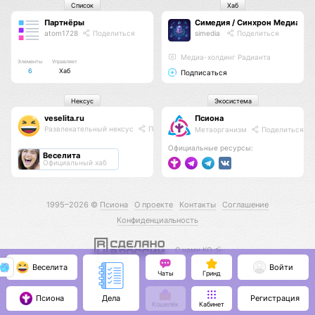
Список
Хаб
Партнёры
Симедия / Синхрон Медиа
atom1728
Поделиться
simedia
Поделиться
Медиа-холдинг Радианта
Элементы
Управляет
6
Хаб
Подписаться
Нексус
Экосистема
veselita.ru
Псиона
Развлекательный нексус
Поделиться
Метаорганизм
Поделиться
Официальные ресурсы:
Веселита
Официальный хаб
1995–2026 ©
Псиона
О проекте
Контакты
Соглашение
Конфиденциальность
С нами КО 🕉️
Веселита
Войти
Чаты
Гринд
Псиона
Регистрация
Дела
Кошелёк
Кабинет