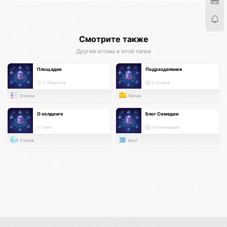
Смотрите также
Другие атомы в этой папке
Площадки
Подразделения
7 объектов
6 атомов
Список
Папка
О холдинге
Блог Симедии
< 1 мин.
0 публикаций
Статья
Блог