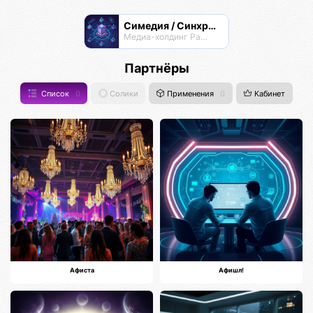
Симедия / Синхрон Медиа
Медиа-холдинг Радианта
Партнёры
Список
0
Солики
Применения
0
Кабинет
Афиста
Афишл!