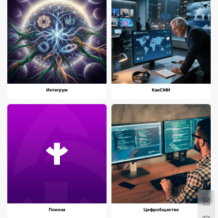
Интегрум
КакСМИ
Псиона
Цифробщество