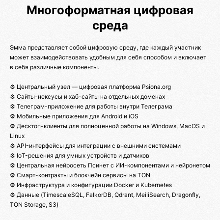
Многоформатная цифровая
среда
Эмма представляет собой цифровую среду, где каждый участник
может взаимодействовать удобным для себя способом и включает
в себя различные компоненты.
⚙️ Центральный узел — цифровая платформа Psiona.org
⚙️ Сайты-нексусы и хаб-сайты на отдельных доменах
⚙️ Телеграм-приложение для работы внутри Телеграма
⚙️ Мобильные приложения для Android и iOS
⚙️ Десктоп-клиенты для полноценной работы на Windows, MacOS и
Linux
⚙️ API-интерфейсы для интеграции с внешними системами
⚙️ IoT-решения для умных устройств и датчиков
⚙️ Центральная нейросеть Псинет с ИИ-компонентами и нейронетом
⚙️ Смарт-контракты и блокчейн сервисы на TON
⚙️ Инфраструктура и конфигурации Docker и Kubernetes
⚙️ Данные (TimescaleSQL, FalkorDB, Qdrant, MeiliSearch, Dragonfly,
TON Storage, S3)