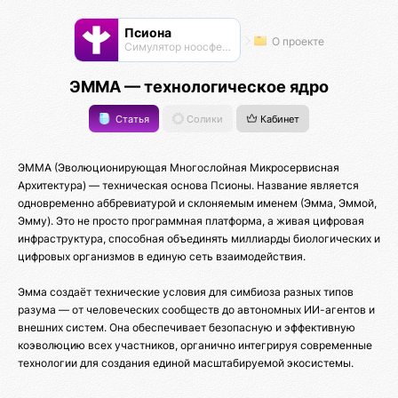
Псиона
О проекте
Cимулятор ноосферы
ЭММА — технологическое ядро
Статья
Солики
Кабинет
ЭММА (Эволюционирующая Многослойная Микросервисная
Архитектура) — техническая основа Псионы. Название является
одновременно аббревиатурой и склоняемым именем (Эмма, Эммой,
Эмму). Это не просто программная платформа, а живая цифровая
инфраструктура, способная объединять миллиарды биологических и
цифровых организмов в единую сеть взаимодействия.
Эмма создаёт технические условия для симбиоза разных типов
разума — от человеческих сообществ до автономных ИИ-агентов и
внешних систем. Она обеспечивает безопасную и эффективную
коэволюцию всех участников, органично интегрируя современные
технологии для создания единой масштабируемой экосистемы.