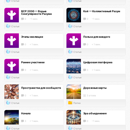
Статья
Статья
ВСР 2030 — Взрыв
Кой — Коллективный Разум
Сингулярности Разума
0
~1 мин.
0
~1 мин.
Статья
Статья
Этапы эволюции
Польза для каждого
0
< 1 мин.
0
< 1 мин.
Статья
Статья
Ранние участники
Цифровая платформа
0
< 1 мин.
0
< 1 мин.
Статья
Статья
Пространства для сообществ
Дорожные карты
0
< 1 мин.
3 атома
Статья
Папка
Начало
Эра объединения
3
< 1 мин.
0
~1 мин.
Статья
Статья