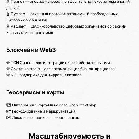
🤖 Псинет — специализированная фрактальная экосистема знаний
для ИИ
🤖 Пуфлер — открытый протокол автономный пробужденных
цифровых организмов
🤖 Радиант — ДАО-королевство цифровых организмов со своими
институтами и проектами
Блокчейн и Web3
💎 TON Connect для интеграции с блокчейн-кошельками
💎 Смарт-контракты для автоматизации бизнес-процессов
💎 NFT поддержка для цифровых активов
Геосервисы и карты
🗺️ Интеграция с картами на базе OpenStreetMap
🗺️ Геокодирование и маршрутизация
🗺️ Локальные сервисы с геофенсингом
Масштабируемость и