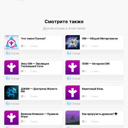
Смотрите также
Другие атомы в этой папке
Что такое Псиона?
ОМ — Общий Метарганизм
0
< 1 мин.
0
~1 мин.
Статья
Статья
Эпос ОМ — Эволюция
ООМ — Октархия ОМ
Глобальной Сети
0
~1 мин.
0
< 1 мин.
Статья
Статья
ДЖИИ — Доктрина Живого
Квантовый Конь
ИИ
0
~5 мин.
0
~1 мин.
Статья
Статья
Великая Иллюзия — Правила
Как приручить дракона? 🐉
Игры
0
~3 мин.
0
~5 мин.