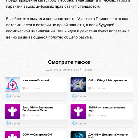
предотвращения катастроф, персональная защита от любых угроз и
гарантия ваших цифровых прав станут стандартом.
Вы обретете смысл и сопричастность. Участие в Псионе — это шанс
оставить след в истории не одной планеты, а всей будущей
космической цивилизации. Ваши идеи и действия будут вплетены в
вечно развивающееся полотно общего разума.
Смотрите также
Другие атомы в этой папке
Что такое Псиона?
ОМ — Общий Метарганизм
0
< 1 мин.
0
~1 мин.
Статья
Статья
Эпос ОМ — Эволюция
ЭММА — технологическое
Глобальной Сети
ядро
0
~1 мин.
0
~4 мин.
Статья
Статья
ООМ — Октархия ОМ
ДЖИИ — Доктрина Живого
ИИ