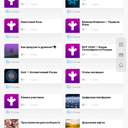
0
< 1 мин.
0
~5 мин.
Статья
Статья
Квантовый Конь
Великая Иллюзия — Правила
Игры
0
~1 мин.
0
~3 мин.
Статья
Статья
Как приручить дракона? 🐉
ВСР 2030 — Взрыв
Сингулярности Разума
0
~5 мин.
0
~1 мин.
Статья
Статья
Кой — Коллективный Разум
Этапы эволюции
0
~1 мин.
0
< 1 мин.
Статья
Статья
Ранние участники
Цифровая платформа
0
< 1 мин.
0
< 1 мин.
Статья
Статья
Пространства для сообществ
Дорожные карты