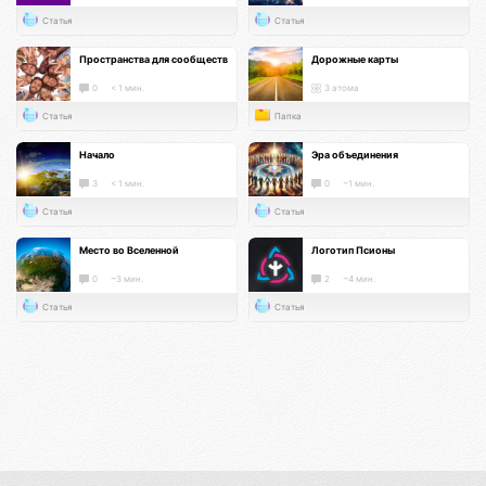
Статья
Статья
Пространства для сообществ
Дорожные карты
0
< 1 мин.
3 атома
Статья
Папка
Начало
Эра объединения
3
< 1 мин.
0
~1 мин.
Статья
Статья
Место во Вселенной
Логотип Псионы
0
~3 мин.
2
~4 мин.
Статья
Статья