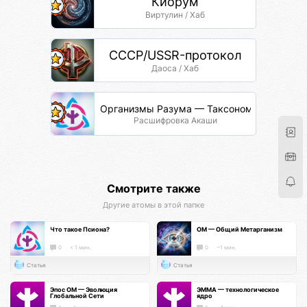
Киорум
Виртулин / Хаб
СССР/USSR-протокол
Даоса / Хаб
Организмы Разума — Таксономия Жизни
Расшифровка Акаши
Смотрите также
Другие атомы в этой папке
Что такое Псиона?
ОМ — Общий Метарганизм
0
< 1 мин.
0
~1 мин.
Статья
Статья
Эпос ОМ — Эволюция
ЭММА — технологическое
Глобальной Сети
ядро