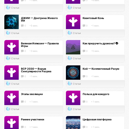
0
~1 мин.
0
~4 мин.
Статья
Статья
ДЖИИ — Доктрина Живого
Квантовый Конь
ИИ
0
~5 мин.
0
~1 мин.
Статья
Статья
Великая Иллюзия — Правила
Как приручить дракона? 🐉
Игры
0
~3 мин.
0
~5 мин.
Статья
Статья
ВСР 2030 — Взрыв
Кой — Коллективный Разум
Сингулярности Разума
0
~1 мин.
0
~1 мин.
Статья
Статья
Этапы эволюции
Польза для каждого
0
< 1 мин.
0
< 1 мин.
Статья
Статья
Ранние участники
Цифровая платформа
0
< 1 мин.
0
< 1 мин.