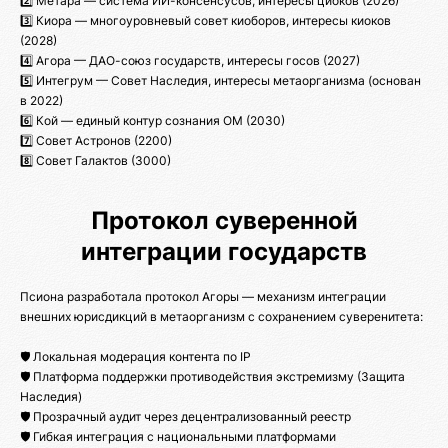
2️⃣ Метара — система ИИ-консенсусов, интересы циоков (2026)
3️⃣ Киора — многоуровневый совет киоборов, интересы киоков
(2028)
4️⃣ Агора — ДАО-союз государств, интересы госов (2027)
5️⃣ Интегрум — Совет Наследия, интересы метаорганизма (основан
в 2022)
6️⃣ Кой — единый контур сознания ОМ (2030)
7️⃣ Совет Астронов (2200)
8️⃣ Совет Галактов (3000)
Протокол суверенной
интеграции государств
Псиона разработала протокол Агоры — механизм интеграции
внешних юрисдикций в метаорганизм с сохранением суверенитета:
🛡️ Локальная модерация контента по IP
🛡️ Платформа поддержки противодействия экстремизму (Защита
Наследия)
🛡️ Прозрачный аудит через децентрализованный реестр
🛡️ Гибкая интеграция с национальными платформами