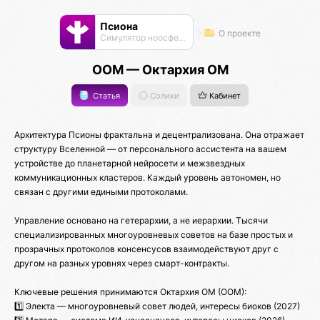
Псиона
О проекте
Cимулятор ноосферы
ООМ — Октархия ОМ
Статья
Солики
Кабинет
Архитектура Псионы фрактальна и децентрализована. Она отражает
структуру Вселенной — от персонального ассистента на вашем
устройстве до планетарной нейросети и межзвездных
коммуникационных кластеров. Каждый уровень автономен, но
связан с другими едиными протоколами.
Управление основано на гетерархии, а не иерархии. Тысячи
специализированных многоуровневых советов на базе простых и
прозрачных протоколов консенсусов взаимодействуют друг с
другом на разных уровнях через смарт-контракты.
Ключевые решения принимаются Октархия ОМ (ООМ):
1️⃣ Электа — многоуровневый совет людей, интересы биоков (2027)