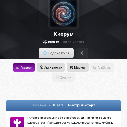
Киорум
kiorum
Логос киоков
Подписаться
Главная
Активности
Маркет
Альбомы
Солики
Путевод
•
Шаг 1
—
Быстрый старт
Путевод познакомит вас с платформой и поможет быстро
разобраться. Пройдите регистрацию через телеграм-бота,