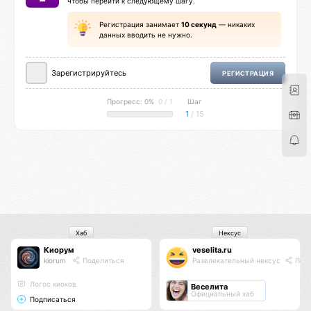
чтобы перейти к следующему шагу.
Регистрация занимает
10 секунд
— никаких
данных вводить не нужно.
Зарегистрируйтесь
РЕГИСТРАЦИЯ
Прогресс: 0%
0 / 1
Шаг
1
/ 15
Хаб
Нексус
Киорум
veselita.ru
kiorum
Поделиться
Развлекательный нексус
Поде
Логос киоков
Веселита
Официальный хаб
Подписаться