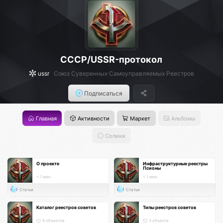
СССР/USSR-протокол
ussr
Союз Суверенных Самоуправляемых Реестров
Подписаться
Главная
Активности
Маркет
Альбомы
Солики
О проекте
Инфраструктурные реестры
Псионы
< 1 мин.
< 1 мин.
Статья
Статья
Каталог реестров советов
Типы реестров советов
9 объектов
3 объекта