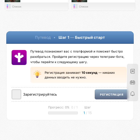
Список
Список
Путевод
•
Шаг 1
—
Быстрый старт
Путевод познакомит вас с платформой и поможет быстро
разобраться. Пройдите регистрацию через телеграм-бота,
чтобы перейти к следующему шагу.
Регистрация занимает
10 секунд
— никаких
данных вводить не нужно.
Зарегистрируйтесь
РЕГИСТРАЦИЯ
Прогресс: 0%
0 / 1
Шаг
1
/ 15