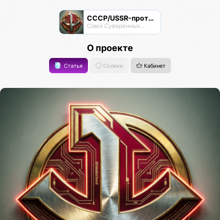
СССР/USSR-протокол
Союз Суверенных Самоуправляемых Реестров
О проекте
Статья
Солики
Кабинет