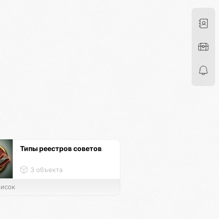
Типы реестров советов
3 объекта
исок