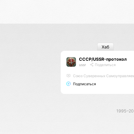
Хаб
СССР/USSR-протокол
ussr
Поделиться
Союз Суверенных Самоуправляемых Реес
Подписаться
1995–2