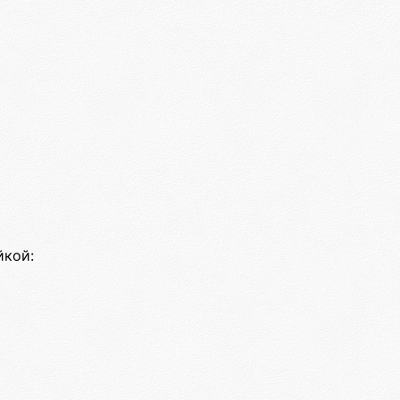
йкой: