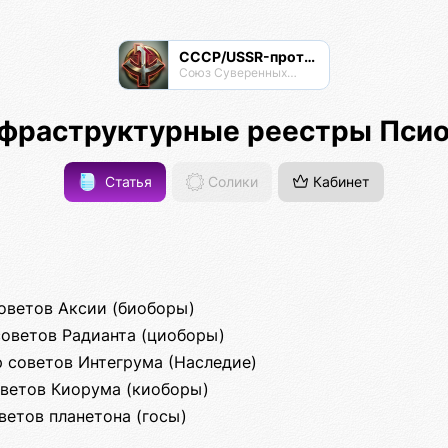
СССР/USSR-протокол
Союз Суверенных Самоуправляемых Реестров
фраструктурные реестры Пси
Статья
Солики
Кабинет
советов Аксии (биоборы)
советов Радианта (циоборы)
р советов Интегрума (Наследие)
оветов Киорума (киоборы)
ветов планетона (госы)