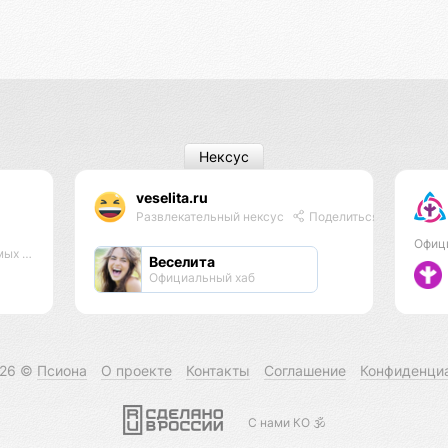
Нексус
veselita.ru
Развлекательный нексус
Поделиться
Офиц
тров
Веселита
Официальный хаб
026 ©
Псиона
О проекте
Контакты
Соглашение
Конфиденци
С нами КО 🕉️