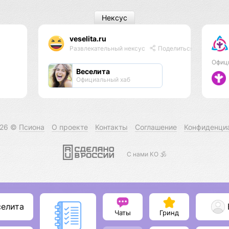
Нексус
veselita.ru
Развлекательный нексус
Поделиться
Офиц
Веселита
Официальный хаб
026 ©
Псиона
О проекте
Контакты
Соглашение
Конфиденци
С нами КО 🕉️
селита
Чаты
Гринд