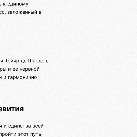
в к единому
сс, заложенный в
и Тейяр де Шарден,
ры и ее нервной
м и гармонично
звития
я и единства всей
пройти этот путь,