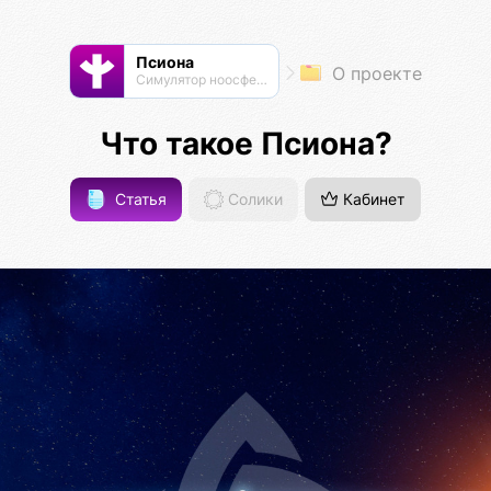
Псиона
О проекте
Cимулятор ноосферы
Что такое Псиона?
Статья
Солики
Кабинет