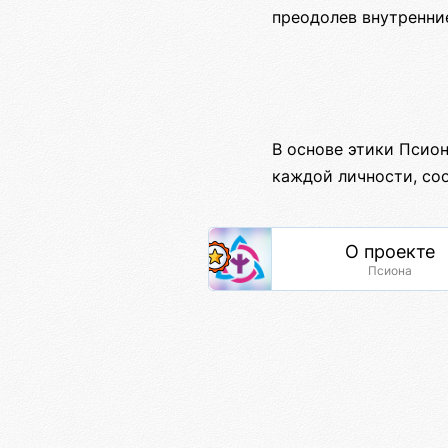
преодолев внутренни
В основе этики Псио
каждой личности, со
О проекте
Псиона