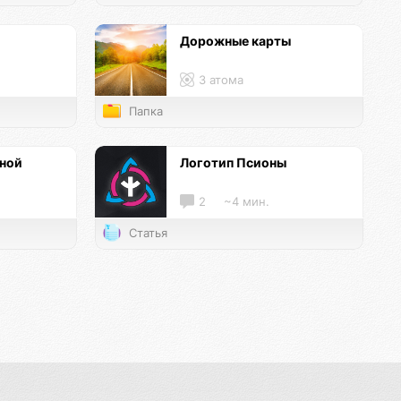
Дорожные карты
3 атома
Папка
нной
Логотип Псионы
2
~4 мин.
Статья