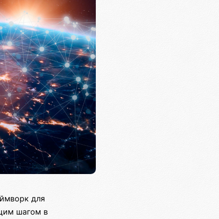
еймворк для
щим шагом в