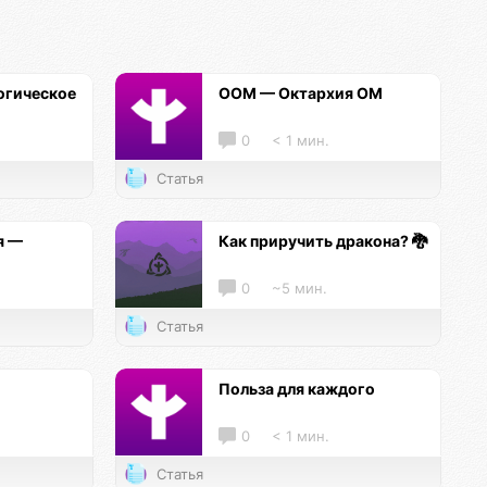
огическое
ООМ — Октархия ОМ
0
< 1 мин.
Статья
я —
Как приручить дракона? 🐉
0
~5 мин.
Статья
и
Польза для каждого
0
< 1 мин.
Статья