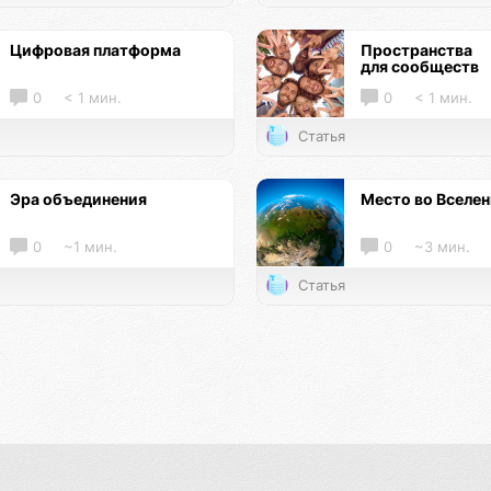
Цифровая платформа
Пространства
для сообществ
0
< 1 мин.
0
< 1 мин.
Статья
Эра объединения
Место во Вселе
0
~1 мин.
0
~3 мин.
Статья