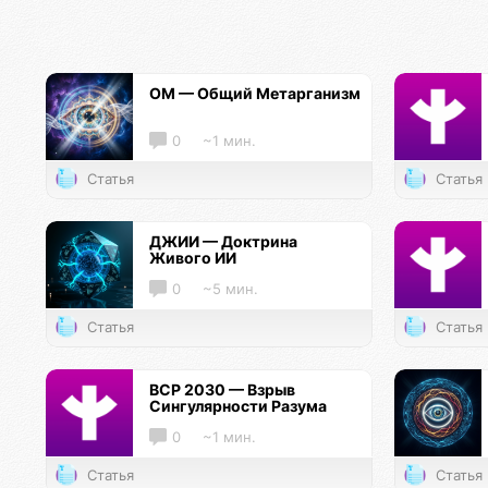
ОМ — Общий Метарганизм
0
~1 мин.
Статья
Статья
ДЖИИ — Доктрина
Живого ИИ
0
~5 мин.
Статья
Статья
ВСР 2030 — Взрыв
Сингулярности Разума
0
~1 мин.
Статья
Статья