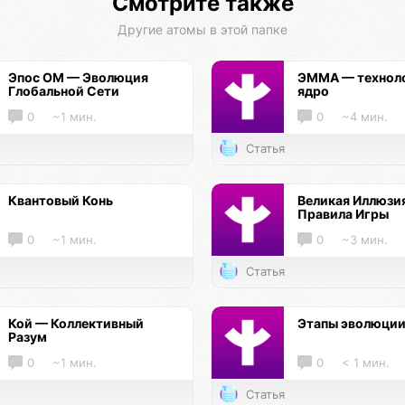
Смотрите также
Другие атомы в этой папке
Эпос ОМ — Эволюция
ЭММА — технол
Глобальной Сети
ядро
0
~1 мин.
0
~4 мин.
Статья
Квантовый Конь
Великая Иллюзи
Правила Игры
0
~1 мин.
0
~3 мин.
Статья
Кой — Коллективный
Этапы эволюци
Разум
0
~1 мин.
0
< 1 мин.
Статья