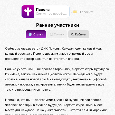
Псиона
О проекте
Cимулятор ноосферы
Ранние участники
Статья
Солики
Кабинет
Сейчас закладывается ДНК Псионы. Каждая идея, каждый код,
каждый рассказ о Псионе друзьям имеет огромный вес и
определяет вектор развития на столетия вперед.
Ранние участники — не просто сторонники, а архитекторы будущего.
Их имена, так же, как имена Циолковского и Вернадского, будут
стоять в начале новой эры. Их вклад будет увековечен в цифровой
летописи проекта, а их уровень влияния будет неизмеримо выше
тех, кто присоединится позже.
Неважно, кто вы — программист, ученый, художник или просто
человек, верящий в лучшее будущее. В архитектуре Псионы есть
место для каждого. Ваша уникальность — это тот самый кирпичик,