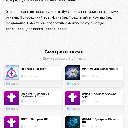
который дополняет целостность картины.
Это ваш шанс не просто увидеть будущее, а построить его своими
руками. Присоединяйтесь. Изучайте. Предлагайте. Критикуйте.
Создавайте. Вместе мы превратим смелую мечту в новую
реальность для всего человечества.
Смотрите также
Другие атомы в этой папке
Что такое Псиона?
ОМ — Общий Метарганизм
0
< 1 мин.
0
~1 мин.
Статья
Статья
Эпос ОМ — Эволюция
ЭММА — технологическое
Глобальной Сети
ядро
0
~1 мин.
0
~4 мин.
Статья
Статья
ООМ — Октархия ОМ
ДЖИИ — Доктрина Живого
ИИ
0
< 1 мин.
0
~5 мин.