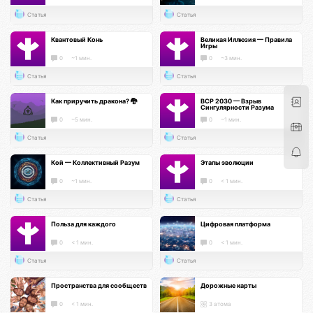
Статья
Статья
Квантовый Конь
Великая Иллюзия — Правила
Игры
0
~1 мин.
0
~3 мин.
Статья
Статья
Как приручить дракона? 🐉
ВСР 2030 — Взрыв
Сингулярности Разума
0
~5 мин.
0
~1 мин.
Статья
Статья
Кой — Коллективный Разум
Этапы эволюции
0
~1 мин.
0
< 1 мин.
Статья
Статья
Польза для каждого
Цифровая платформа
0
< 1 мин.
0
< 1 мин.
Статья
Статья
Пространства для сообществ
Дорожные карты
0
< 1 мин.
3 атома