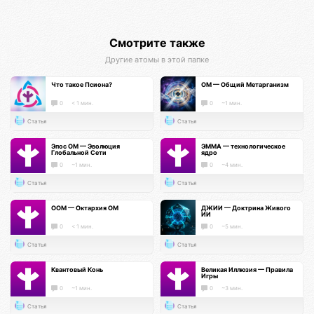
Смотрите также
Другие атомы в этой папке
Что такое Псиона?
ОМ — Общий Метарганизм
0
< 1 мин.
0
~1 мин.
Статья
Статья
Эпос ОМ — Эволюция
ЭММА — технологическое
Глобальной Сети
ядро
0
~1 мин.
0
~4 мин.
Статья
Статья
ООМ — Октархия ОМ
ДЖИИ — Доктрина Живого
ИИ
0
< 1 мин.
0
~5 мин.
Статья
Статья
Квантовый Конь
Великая Иллюзия — Правила
Игры
0
~1 мин.
0
~3 мин.
Статья
Статья