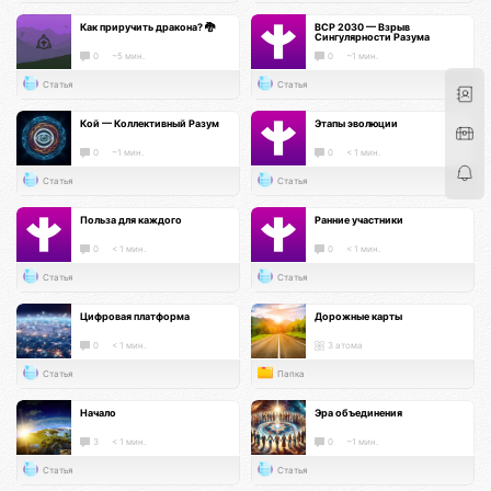
Как приручить дракона? 🐉
ВСР 2030 — Взрыв
Сингулярности Разума
0
~5 мин.
0
~1 мин.
Статья
Статья
Кой — Коллективный Разум
Этапы эволюции
0
~1 мин.
0
< 1 мин.
Статья
Статья
Польза для каждого
Ранние участники
0
< 1 мин.
0
< 1 мин.
Статья
Статья
Цифровая платформа
Дорожные карты
0
< 1 мин.
3 атома
Статья
Папка
Начало
Эра объединения
3
< 1 мин.
0
~1 мин.
Статья
Статья