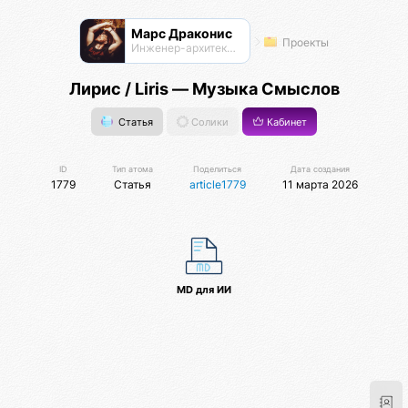
Марс Драконис
Проекты
Инженер-архитектор
Лирис / Liris — Музыка Смыслов
Статья
Солики
Кабинет
ID
Тип атома
Поделиться
Дата создания
1779
Статья
article1779
11 марта 2026
MD для ИИ