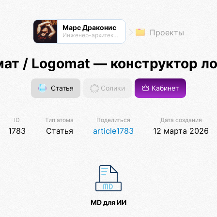
Марс Драконис
Проекты
Инженер-архитектор
ат / Logomat — конструктор л
Статья
Солики
Кабинет
ID
Тип атома
Поделиться
Дата создания
1783
Статья
article1783
12 марта 2026
MD для ИИ