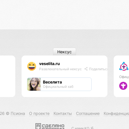
Нексус
veselita.ru
Развлекательный нексус
Поделиться
Офиц
Веселита
Официальный хаб
026 ©
Псиона
О проекте
Контакты
Соглашение
Конфиденци
С нами КО 🕉️