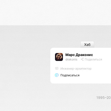
Хаб
Марс Драконис
drakonis
Поделиться
Инженер-архитектор
Подписаться
1995–2