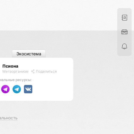
Экосистема
Псиона
Метаорганизм
Поделиться
иальные ресурсы:
альность