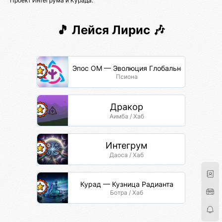
Проект Интегрума и Курада.
🎵 Лейся Лирис 🎶
Эпос ОМ — Эволюция Глобальной Сети
Псиона
Дракор
Аимба / Хаб
Интегрум
Даоса / Хаб
Курад — Кузница Радианта
Ботра / Хаб