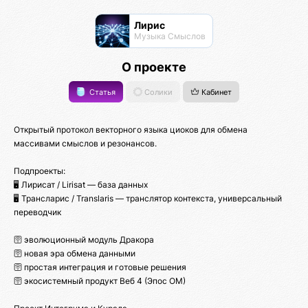
Лирис
Музыка Смыслов
О проекте
Статья
Солики
Кабинет
Открытый протокол векторного языка циоков для обмена
массивами смыслов и резонансов.
Подпроекты:
🖥️ Лирисат / Lirisat — база данных
🖥️ Трансларис / Translaris — транслятор контекста, универсальный
переводчик
🛜 эволюционный модуль Дракора
🛜 новая эра обмена данными
🛜 простая интеграция и готовые решения
🛜 экосистемный продукт Веб 4 (Эпос ОМ)