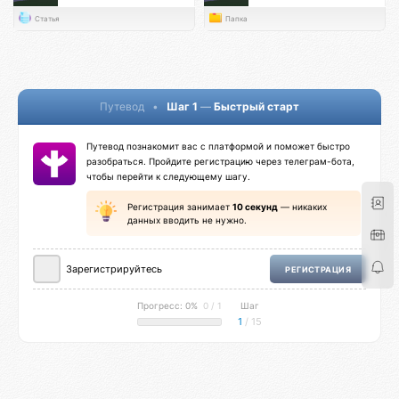
Статья
Папка
Путевод
•
Шаг 1
—
Быстрый старт
Путевод познакомит вас с платформой и поможет быстро
разобраться. Пройдите регистрацию через телеграм-бота,
чтобы перейти к следующему шагу.
Регистрация занимает
10 секунд
— никаких
данных вводить не нужно.
Зарегистрируйтесь
РЕГИСТРАЦИЯ
Прогресс: 0%
0 / 1
Шаг
1
/ 15