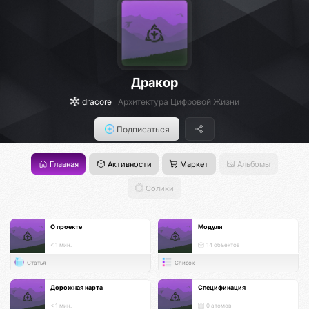
Дракор
dracore
Архитектура Цифровой Жизни
Подписаться
Главная
Активности
Маркет
Альбомы
Солики
О проекте
Модули
< 1 мин.
14 объектов
Статья
Список
Дорожная карта
Спецификация
< 1 мин.
0 атомов