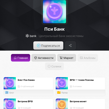
Пси Банк
bank
Центральный банк экосистемы
Подписаться
Главная
Активности
Маркет
Альбомы
Солики
Блог Пси Банка
$PSI — токен Псионы
0 публикаций
0 атомов
Блог
Папка
Витрина $PSI
Витрина монет
8 позиций
14 позиций