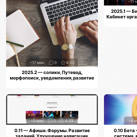
~11 
2025.1 — Б
Кабинет орг
~17 мин.
0
4.33
2025.2 — солики, Путевод,
морфопоиск, уведомления, развитие
хабов, профилей, навигации и заданий
~5 мин.
0
4.33
~8 м
0.11 — Афиши. Форумы. Развитие
0.10 Бета
заданий. Улучшение навигации.
система,