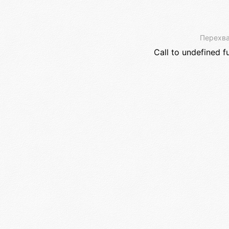
Перехва
Call to undefined f