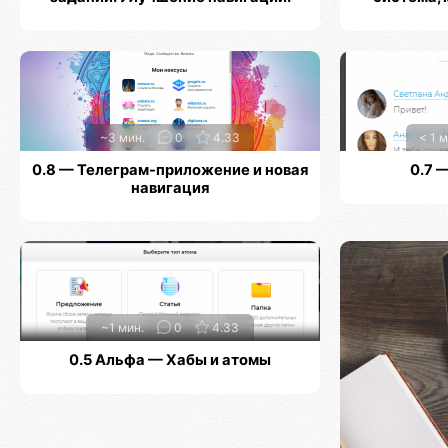
~3 мин.
0
4.33
< 1 м
0.8 — Телеграм-приложение и новая
0.7 
навигация
~1 мин.
0
4.33
0.5 Альфа — Хабы и атомы